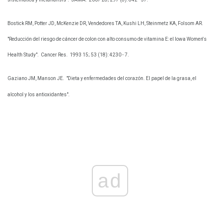
Bostick RM, Potter JD, McKenzie DR, Vendedores TA, Kushi LH, Steinmetz KA, Folsom AR.
"Reducción del riesgo de cáncer de colon con alto consumo de vitamina E: el Iowa Women's
Health Study".
Cancer Res.
1993 15; 53 (18): 4230 - 7.
Gaziano JM, Manson JE.
"Dieta y enfermedades del corazón. El papel de la grasa, el
alcohol y los antioxidantes".
ad