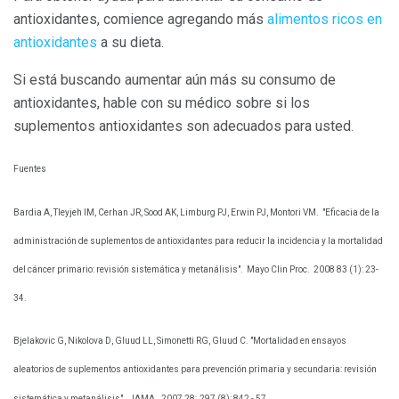
antioxidantes, comience agregando más
alimentos ricos en
antioxidantes
a su dieta.
Si está buscando aumentar aún más su consumo de
antioxidantes, hable con su médico sobre si los
suplementos antioxidantes son adecuados para usted.
Fuentes
Bardia A, Tleyjeh IM, Cerhan JR, Sood AK, Limburg PJ, Erwin PJ, Montori VM.
"Eficacia de la
administración de suplementos de antioxidantes para reducir la incidencia y la mortalidad
del cáncer primario: revisión sistemática y metanálisis".
Mayo Clin Proc.
2008 83 (1): 23-
34.
Bjelakovic G, Nikolova D, Gluud LL, Simonetti RG, Gluud C. "Mortalidad en ensayos
aleatorios de suplementos antioxidantes para prevención primaria y secundaria: revisión
sistemática y metanálisis".
JAMA.
2007 28; 297 (8): 842 - 57.