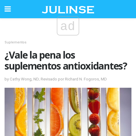
ad
Suplementos
¿Vale la pena los
suplementos antioxidantes?
by Cathy Wong, ND; Revisado por Richard N. Fogoros, MD