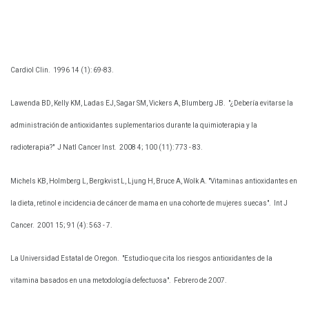
Cardiol Clin.
1996 14 (1): 69-83.
Lawenda BD, Kelly KM, Ladas EJ, Sagar SM, Vickers A, Blumberg JB.
"¿Debería evitarse la
administración de antioxidantes suplementarios durante la quimioterapia y la
radioterapia?"
J Natl Cancer Inst.
2008 4; 100 (11): 773 - 83.
Michels KB, Holmberg L, Bergkvist L, Ljung H, Bruce A, Wolk A. "Vitaminas antioxidantes en
la dieta, retinol e incidencia de cáncer de mama en una cohorte de mujeres suecas".
Int J
Cancer.
2001 15; 91 (4): 563 - 7.
La Universidad Estatal de Oregon.
"Estudio que cita los riesgos antioxidantes de la
vitamina basados ​​en una metodología defectuosa".
Febrero de 2007.