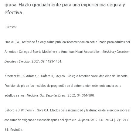
grasa. Hazlo gradualmente para una experiencia segura y
efectiva.
Fuentes:
Haskell, WL Actividad física y salud pública: Recomendación actualizada para adultos del
American College of Sports Medicine y la American Heart Association.
Medicina y Ciencia en
Deportes y Ejercicio
, 2007;
39: 1423-1434.
Kraemer WJ, K. Adams, E. Cafarelli, GA y col.
Colegio Americano de Medicina del Deporte.
Posición de pie en los modelos de progresión en el entrenamiento de resistencia para
adultos sanos.
Medicina.
Sci.
Deportes Exerc.
2002;
34: 364-380.
LaForgia J, Withers RT, Gore CJ.
Efectos de la intensidad y la duración del ejercicio sobre el
consumo de oxígeno en exceso después del ejercicio.
J Sports Sci.
2006 Dec.24 (12): 1247-
64.
Revisión.