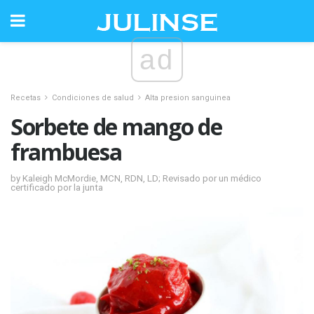
ad
Recetas
Condiciones de salud
Alta presion sanguinea
Sorbete de mango de
frambuesa
by Kaleigh McMordie, MCN, RDN, LD; Revisado por un médico
certificado por la junta