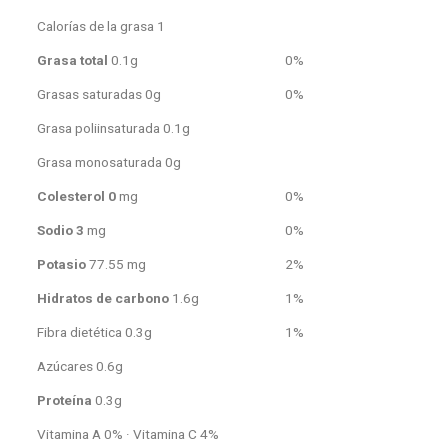
Calorías de la grasa 1
Grasa total
0.1g
0%
Grasas saturadas 0g
0%
Grasa poliinsaturada 0.1g
Grasa monosaturada 0g
Colesterol 0
mg
0%
Sodio 3
mg
0%
Potasio
77.55 mg
2%
Hidratos de carbono
1.6g
1%
Fibra dietética 0.3g
1%
Azúcares 0.6g
Proteína
0.3g
Vitamina A 0% · Vitamina C 4%