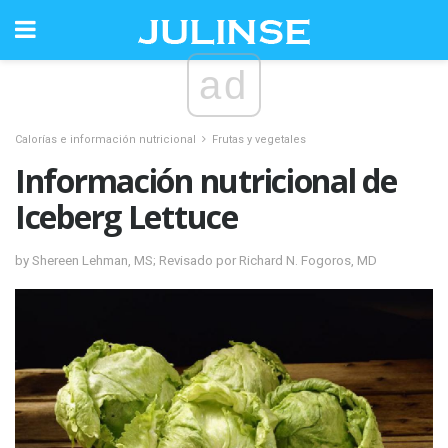
ad
Calorías e información nutricional
Frutas y vegetales
Información nutricional de
Iceberg Lettuce
by Shereen Lehman, MS; Revisado por Richard N. Fogoros, MD